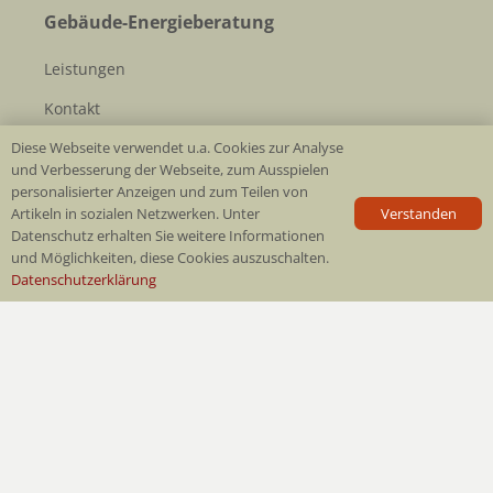
Gebäude-Energieberatung
Leistungen
Kontakt
Diese Webseite verwendet u.a. Cookies zur Analyse
und Verbesserung der Webseite, zum Ausspielen
Brandschutztechniker/
personalisierter Anzeigen und zum Teilen von
Brandursachenermittler
Verstanden
Artikeln in sozialen Netzwerken. Unter
Datenschutz erhalten Sie weitere Informationen
Leistungen
und Möglichkeiten, diese Cookies auszuschalten.
Datenschutzerklärung
Kontakt
Information
Home
Impressum